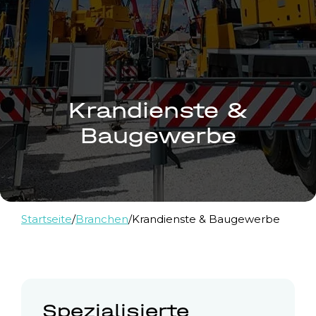
Krandienste &
Baugewerbe
Startseite
/
Branchen
/
Krandienste & Baugewerbe
Spezialisierte