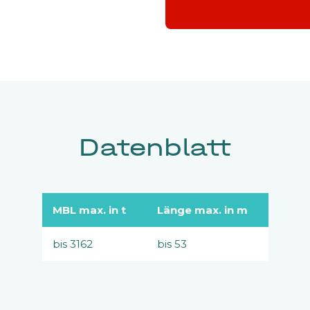
Datenblatt
MBL max. in t
Länge max. in m
bis 3162
bis 53