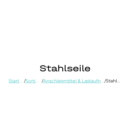
Stahlseile
Startseite
/
Sortiment
/
Anschlagmittel & Lastaufnahmemittel
/
Stahlseile