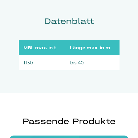
Datenblatt
MBL max. in t
Länge max. in m
1130
bis 40
Passende Produkte