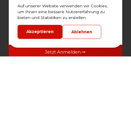
Auf unserer Website verwenden wir Cookies,
Verpassen Sie keine Angebote und Neuigkeiten
um Ihnen eine bessere Nutzererfahrung zu
von HLR. Melden Sie sich noch heute zu unserem
bieten und Statistiken zu erstellen.
Newsletter an.
Akzeptieren
Ablehnen
Jetzt Anmelden
Mit der Anmeldung zu unserem Newsletter stimmen Sie
unseren Datenschutzbedingungen zu.